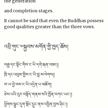
the generation
and completion stages.
It cannot be said that even the Buddhas possess
good qualities greater than the three vows.
འབྲི་གུང་༧སྐྱབས་མགོན་གྱི་ཁྱད་ཆོས།
བརྒྱ་དང་སྟོང་གིས་ང་ཡི་དགེ་རྒན་བཟང།།
ཁྲི་དང་འབུམ་གྱིས་ང་ཡི་བླ་མ་ལེགས།།
ས་ཡ་བྱེ་བས་ང་ཡི་འདྲེན་པ་མཆོག།
ཅེས་པའི་འུར་བསྟོད་གནམ་སའི་ཁྱོན་བཀང་ཡང་།།
ཕྱོགས་ལྷུང་དུག་སྡོང་དྲུང་ནས་འབྱིན་བྱས་ཤིང་།།