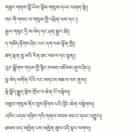
གཟུར་གནས་བློ་ཡིས་སྡོམ་གསུམ་དཔང་བཞག་སྟེ།།
གང་གི་གསང་བ་གསུམ་གྱི་འཕྲིན་ལས་དང་།།
རྒྱལ་གསུང་དྲི་མ་མེད་དང་ཤན་སྦྱར་ཚེ།།
ད་གཟོད་རྟོགས་ཤིང་ཡང་དག་ལམ་སྟོན་གྱི།།
ཚད་ལྡན་བླ་མའི་རིན་ཐང་བཅལ་དང་ལྷན།།
འུར་སྒྲོགས་གཏམ་གྱི་སྙིང་ཁམས་འཇོམས་ནུས་ཤིང།།
བླ་མེད་མགོན་པོའི་རང་མདངས་མཇལ་བར་ནུས།།
སྡེ་སྣོད་རྒྱུད་སྡེས་གྲོལ་བ་ཆེན་པོ་བརྙེས།།
བསླབ་གསུམ་ནོར་བུས་རྟོགས་པའི་ཀློང་ཆེན་བསྙེགས།།
འཁོར་འདས་གཉིས་ཀའི་གནས་བབས་མངའ་དབང་འགྱུར།།
ཐམས་ཅད་མཁྱེན་པས་མཁྱེན་ཚུལ་འདི་ལྟར་ལགས།།