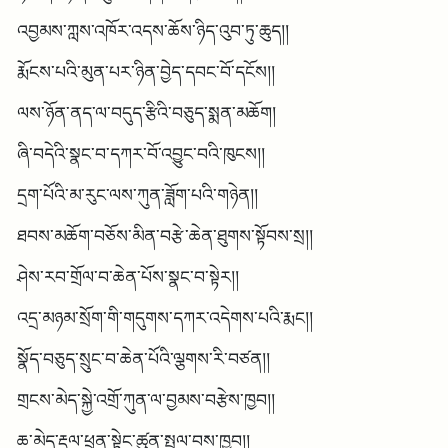
འབྱམས་ཀླས་འཁོར་འདས་ཆོས་ཉིད་འུབ་ཏུ་ཆུད།།
རྨོངས་པའི་མུན་པར་ཉིན་བྱེད་དབང་བོ་དངོས།།
ལས་ཉོན་ནད་ལ་བདུད་རྩིའི་བཅུད་སྨན་མཆོག།
ཞི་བདེའི་སྣང་བ་དཀར་བོ་འབྱུང་བའི་ཁུངས།།
དྲག་པོའི་མ་རུང་ལས་ཀུན་ཟློག་པའི་གཉེན།།
ཐབས་མཆོག་བཅོས་མིན་བརྩེ་ཆེན་ཐུགས་སྟོབས་སྲ།།
ཤེས་རབ་གྲོལ་བ་ཆེན་པོས་སྣང་བ་སྟེར།།
འདྲ་མཉམ་སྲོག་གི་གདུགས་དཀར་འདེགས་པའི་རྨང།།
སྣོད་བཅུད་སྲུང་བ་ཆེན་པོའི་ལྕགས་རི་བཙན།།
གྲངས་མེད་སྐྱེ་འགྲོ་ཀུན་ལ་བྱམས་བརྩེས་ཁྱབ།།
ཆ་མེད་རྡུལ་ཕྲན་སྟེང་ཚུན་སྤྲུལ་བས་ཁྱབ།།