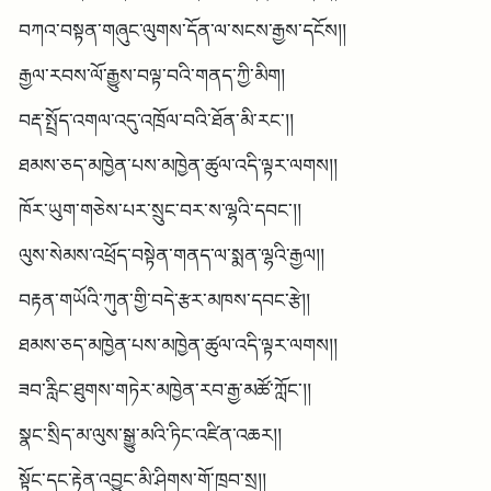
བཀའ་བསྟན་གཞུང་ལུགས་དོན་ལ་སངས་རྒྱས་དངོས།།
རྒྱལ་རབས་ལོ་རྒྱུས་བལྟ་བའི་གནད་ཀྱི་མིག།
བརྡ་སྤྲོད་འགལ་འདུ་འཁྲོལ་བའི་ཐོན་མི་རང་།།
ཐམས་ཅད་མཁྱེན་པས་མཁྱེན་ཚུལ་འདི་ལྟར་ལགས།།
ཁོར་ཡུག་གཅེས་པར་སྲུང་བར་ས་ལྷའི་དབང་།།
ལུས་སེམས་འཕྲོད་བསྟེན་གནད་ལ་སྨན་ལྷའི་རྒྱལ།།
བརྟན་གཡོའི་ཀུན་གྱི་བདེ་རྩར་མཁས་དབང་རྩེ།།
ཐམས་ཅད་མཁྱེན་པས་མཁྱེན་ཚུལ་འདི་ལྟར་ལགས།།
ཟབ་རླིང་ཐུགས་གཏེར་མཁྱེན་རབ་རྒྱ་མཚོ་ཀློང་།།
སྣང་སྲིད་མ་ལུས་སྒྱུ་མའི་ཏིང་འཛིན་འཆར།།
སྟོང་དང་རྟེན་འབྱུང་མི་ཤིགས་གོ་ཁྲབ་སྲ།།