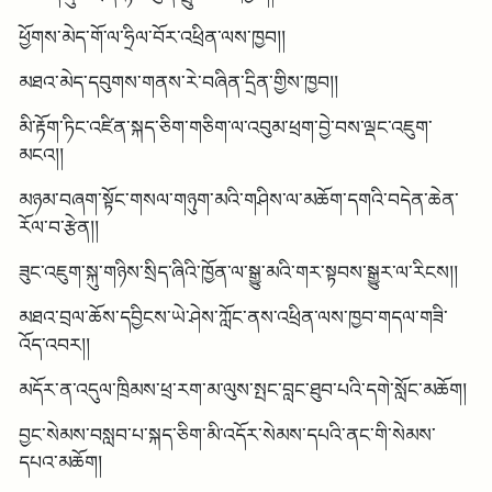
ཕྱོགས་མེད་གོ་ལ་ཧྲིལ་བོར་འཕྲིན་ལས་ཁྱབ།།
མཐའ་མེད་དབུགས་གནས་རེ་བཞིན་དྲིན་གྱིས་ཁྱབ།།
མི་རྟོག་ཏིང་འཛིན་སྐད་ཅིག་གཅིག་ལ་འབུམ་ཕྲག་བྱེ་བས་ལྡང་འཇུག་
མངའ།།
མཉམ་བཞག་སྟོང་གསལ་གཉུག་མའི་གཤིས་ལ་མཆོག་དགའི་བདེན་ཆེན་
རོལ་བ་རྩེན།།
ཟུང་འཇུག་སྐུ་གཉིས་སྲིད་ཞིའི་ཁྱོན་ལ་སྒྱུ་མའི་གར་སྟབས་སྒྱུར་ལ་རིངས།།
མཐའ་བྲལ་ཆོས་དབྱིངས་ཡེ་ཤེས་ཀློང་ནས་འཕྲིན་ལས་ཁྱབ་གདལ་གཟི་
འོད་འབར།།
མདོར་ན་འདུལ་ཁྲིམས་ཕྲ་རག་མ་ལུས་སྤང་བླང་ཐུབ་པའི་དགེ་སློང་མཆོག།
བྱང་སེམས་བསླབ་པ་སྐད་ཅིག་མི་འདོར་སེམས་དཔའི་ནང་གི་སེམས་
དཔའ་མཆོག།