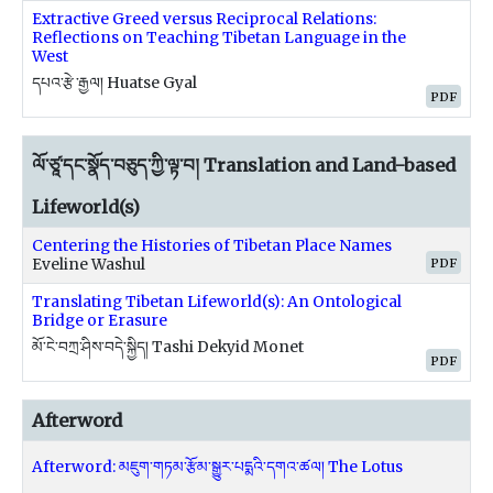
Extractive Greed versus Reciprocal Relations:
Reflections on Teaching Tibetan Language in the
West
དཔའ་རྩེ་རྒྱལ། Huatse Gyal
PDF
ལོ་ཙཱ་དང་སྣོད་བཅུད་ཀྱི་ལྟ་བ། Translation and Land-based
Lifeworld(s)
Centering the Histories of Tibetan Place Names
PDF
Eveline Washul
Translating Tibetan Lifeworld(s): An Ontological
Bridge or Erasure
མོ་ངེ་བཀྲ་ཤིས་བདེ་སྐྱིད། Tashi Dekyid Monet
PDF
Afterword
Afterword: མཇུག་གཏམ་རྩོམ་སྒྱུར་པདྨའི་དགའ་ཚལ། The Lotus