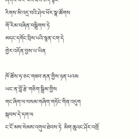
ཞོགས་པར ངས་ཟས་ཅོག་སྟེང
རིགས་མི་འདྲ་བའི་ཤེལ་ཕོར་སྣ་ཚོགས
གོ་རིམ་བཞིན་བསྒྲིགས་ཏེ
མདང་དགོང་བྲིས་པའི་སྙན་ངག་དེ
གྱེར་འདོན་བྱས་པ་ཡིན
ཁོ་ཚོས་ཧ་ཅང་གཟབ་ནན་གྱིས་ཉན་པའམ
ཡང་ན་བློ་རྩེ་གཅིག་སྒྲིམ་གྱིས
གང་ཞིག་ལ་བསམ་གཞིག་གཏོང་གིན་འདུག
སྐབས་དེ་དག་ལ
ང་ངོ་མས་སེམས་འགུལ་ཐེབས་ཏེ མིག་ཆུའང་ཤོར་འགྲོ