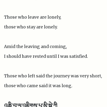
Those who leave are lonely,
those who stay are lonely.
Amid the leaving and coming,
I should have rested until I was satisfied.
Those who left said the journey was very short,
those who came said it was long.
འཆི་བ་ལ་འཇིགས་པ་མི་སྐྱེ་ཀི