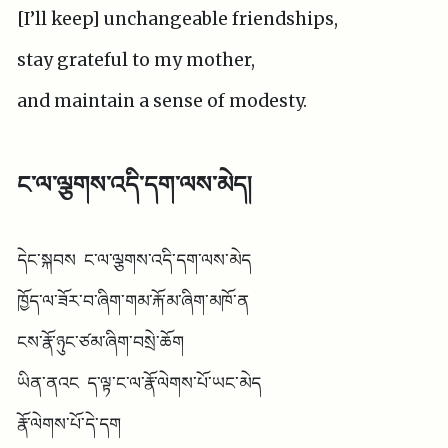
[I’ll keep] unchangeable friendships,
stay grateful to my mother,
and maintain a sense of modesty.
ང་ལ་ལྕགས་འདི་དག་ལས་མེད།
དེང་སྐབས ང་ལ་ལྕགས་འདི་དག་ལས་མེད
ཁྱོད་ལ་ཟོར་བ་ཞིག་གམ་རྐོ་མ་ཞིག་མཁོ་ན
ངས་རྣོ་ཉུང་ཙམ་ཞིག་བསྲེ་ཆོག
ཡིན་ནའང ད་ལྟ་ང་ལ་རྣོ་ལེགས་པོ་ཡང་མེད
རྣོ་ལེགས་པོ་དེ་དག