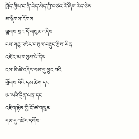
ཁྱོད་ཀྱིས་ང་ནི་བེད་མེད་ཀྱི་བཙའ་རོ་ཞིག་རེད་ཅེས
མ་སྡིགས་རོགས
ལྕགས་སྲང་དོ་གསུམ་འདིས
ངས་གཅུ་འཛེར་གསུམ་བརྡུང་རྩིས་ཡིན
འཛེར་མ་གསུམ་པོ་དེས
ངས་མི་ཚེ་འདིར་དམ་དུ་སྲུང་བའི
གྲོགས་པོའི་དམ་ཚིག་དང
ཨ་མའི་དྲིན་ལན་དང
འཇིག་རྟེན་གྱི་ངོ་ཚ་གསུམ
དམ་དུ་འཛེར་དགོས།