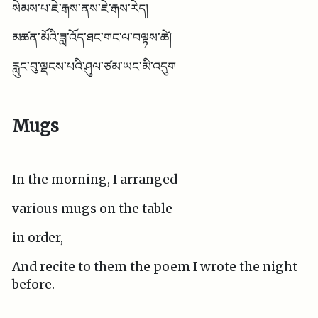
སེམས་པ་ཇེ་རྒས་ནས་ཇེ་རྒས་རེད།
མཚན་མོའི་ཟླ་འོད་ཐང་གང་ལ་བལྟས་ཚེ།
རླུང་བུ་ལྡངས་པའི་ཤུལ་ཙམ་ཡང་མི་འདུག
Mugs
In the morning, I arranged
various mugs on the table
in order,
And recite to them the poem I wrote the night
before.