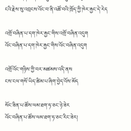
ངའི་རྗེས་སུ་འབྲངས་འོང་བ་ནི་འཚོ་བའི་ཁྲོད་ཀྱི་ཁེར་རྐྱང་དེ་རེད
འགྲོ་བཞིན་པ་དག་ཁེར་རྐྱང་གིས་འགྲོ་བཞིན་འདུག
འོང་བཞིན་པ་དག་ཁེར་རྐྱང་གིས་འོང་བཞིན་འདུག
འགྲོ་འོང་གཉིས་ཀྱི་བར་མཚམས་འདི་ནས
ངས་ངལ་གསོ་ཡིད་ཚིམ་པ་ཞིག་བྱེད་འོས་མོད
སོང་ཟིན་པ་ཚོས་ལམ་ཐག་ཧ་ཅང་ཉེ་ཟེར
འོང་བཞིན་པ་ཚོས་ལམ་ཐག་ཧ་ཅང་རིང་ཟེར།