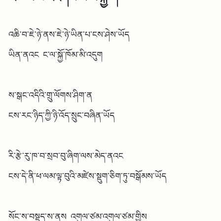
འཆི་བ་ཇེ་ཉེ་ནས་ཇེ་ཉེ་ཡིན་པ་ངས་ཤེས་ཡོད
ཡིན་ནའང ང་ལ་སྐྱོ་ཁོམ་མི་འདུག
ས་སྒང་འདིའི་གྲུ་ལོགས་ཤིག་ན
ངས་རང་ཉིད་ཀྱི་ཉི་འོད་སྲུང་བཞིན་ཡོད
རི་རྩེ་རུ་ཁ་བ་སྲབ་བུ་ཞིག་ལས་མེད་ནའང
ངས་དེ་ནི་ཕ་ལམ་ལྟ་བུའི་མཛེས་སྡུག་ཅིག་ཏུ་བསྒོམས་ཡོད
སོང་ས་བསྡད་ས་ནས འགུལ་ཙམ་འགུལ་ཙམ་གྱིས